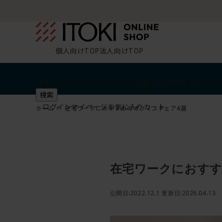
個人向けTOP
法人向けTOP
椅子・チェア
デスク・テーブル
収納
その他
学習・キッズ
検索
ログイン
マイページ
お気に入り
カート
ホーム
在宅ワークにおすすめのオフィスチェア4選
在宅ワークにおすす
公開日:2022.12.1 更新日:2026.04.13