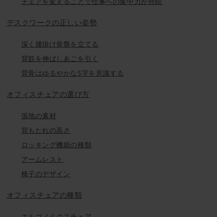
チェアを変えることで仕事への集中力が持続
デスクワークの正しい姿勢
深く腰掛け骨盤を立てる
背筋を伸ばしあごを引く
背骨はゆるやかなS字を意識する
オフィスチェアの選び方
張地の素材
背もたれの高さ
ロッキング機能の種類
アームレスト
椅子のデザイン
オフィスチェアの種類
エルゴノミクスチェア