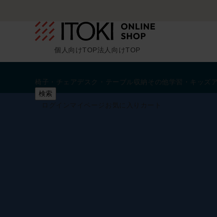
個人向けTOP
法人向けTOP
椅子・チェア
デスク・テーブル
収納
その他
学習・キッズ
検索
ログイン
マイページ
お気に入り
カート