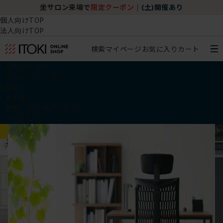
チェア体験ショールーム｜ZA SALON TOKYO
個人向けTOP
法人向けTOP
検索
マイページ
お気に入り
カート
椅子・チェア
デスク・テーブル
収納
その他
学習・キッズアイテム
アウトレット