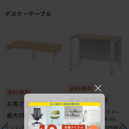
デスク・テーブル
1
2
×
ノットワーク ワークテー
ブル JWL-106GLW-WA
サリダLFデスク YLF-
154,200円
(税込)