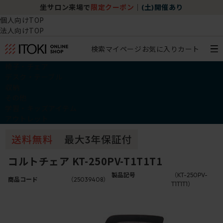
坐サロン来場で
限定クーポン
｜
(土)開催あり
個人向けTOP
法人向けTOP
検索
マイページ
お気に入り
カート
椅子・チェア
デスク・テーブル
収納
その他
学習・キッズアイテム
アウトレット
コルトチェア KT-250PV-T1T1T1
製品記号
（KT-250PV-
商品コード
（25039408）
T1T1T1）