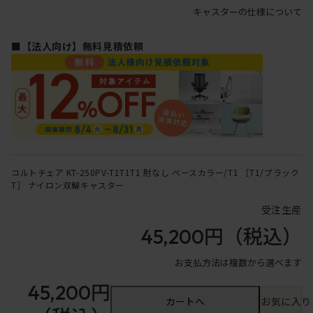
キャスターの仕様について
■【法人向け】無料見積依頼
コルトチェア KT-250PV-T1T1T1 肘なし ベースカラー/T1 ［T1/ブラック
T］ ナイロン双輪キャスター
受注生産
45,200円
（税込）
お支払方法は複数から選べます
45,200円
カートへ
お気に入り