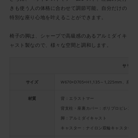
きも使う人の体格に合わせて調節可能。自分だけの
特別な座り心地を叶えることができます。
椅子の脚は、シャープで高級感のあるアルミダイキ
ャスト製なので、様々な空間と調和します。
サリダ Y
サイズ
W670×D705×H1,135～1,225mm、座面
材質
背：エラストマー
背支柱・座裏カバー：ポリプロピレン
脚：アルミダイキャスト
キャスター：ナイロン双輪キャスター