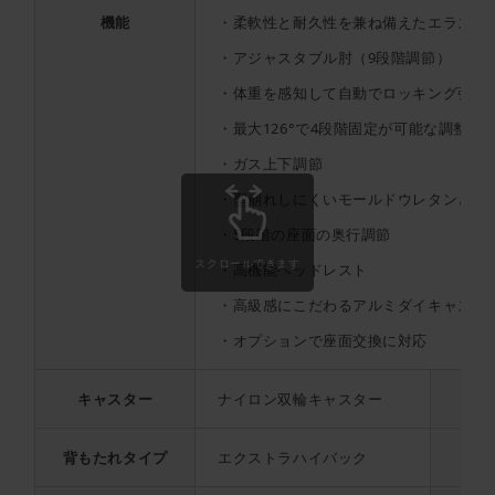
機能
・柔軟性と耐久性を兼ね備えたエラスト
・アジャスタブル肘（9段階調節）
・体重を感知して自動でロッキング強度
・最大126°で4段階固定が可能な調整
・ガス上下調節
・型崩れしにくいモールドウレタンと体
・5段階の座面の奥行調節
スクロールできます
・高機能ヘッドレスト
・高級感にこだわるアルミダイキャスト
・オプションで座面交換に対応
キャスター
ナイロン双輪キャスター
ロッ
背もたれタイプ
エクストラハイバック
ロ