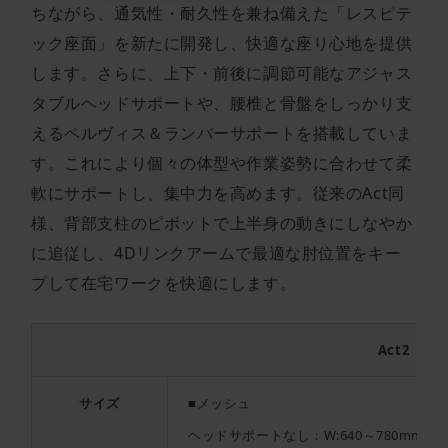
ちながら、通気性・耐久性を兼ね備えた「レスピテ
ック座面」を新たに開発し、快適な座り心地を提供
します。さらに、上下・前後に調節可能なアジャス
タブルヘッドサポートや、腰椎と骨盤をしっかり支
えるペルヴィス＆ランバーサポートを搭載していま
す。これにより個々の体型や作業姿勢に合わせて柔
軟にサポートし、集中力を高めます。従来のAct同
様、背部支柱のピボットで上半身の動きにしなやか
に追従し、4Dリンクアームで最適な肘位置をキー
プして在宅ワークを快適にします。
Act2（ア
サイズ
■メッシュ
ヘッドサポートなし：W:640～780mm D:54