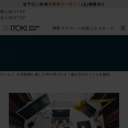
坐サロン来場で
限定クーポン
｜
(土)開催あり
個人向けTOP
法人向けTOP
検索
マイページ
お気に入り
カート
椅子・チェア
デスク・テーブル
収納
その他
学習・キッズアイテム
アウトレット
ホーム
在宅勤務に適した机や椅子とは？選び方のポイントを解説