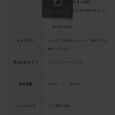
・ロッキングの反発力調節
・座面にかかる圧力を分散させるペンディ
スクロールできます
・ガス上下調節
・座の奥行調節
キャスター
ナイロン双輪キャスター、抵抗付ウレタン
輪キャスター
背もたれタイプ
エクストラハイバック
本体重量
18.3㎏ ～ 20.5㎏
ヘッドレスト
〇（選択可能）