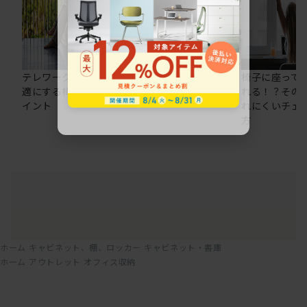
テレワークの仕事を快
在宅ワークにおすすめ
椅子に座って
適にする椅子選びのポ
のオフィスチェア5選
れる！？その
イント
れにくいチェ
方
ホーム
キャビネット、棚、ロッカー
キャビネット・書庫
ホーム
アウトレット
オフィス収納