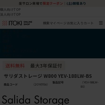
坐サロン来場で
限定クーポン
｜
(土)開催あり
個人向けTOP
法人向けTOP
検索
マイページ
お気に入り
カート
椅子・チェア
デスク・テーブル
収納
その他
学習・キッズアイテム
アウトレット
サリダストレージ W800 YEV-188LW-BS
製品記号
（YEV-188LW-
商品コード
（20193156）
BS）