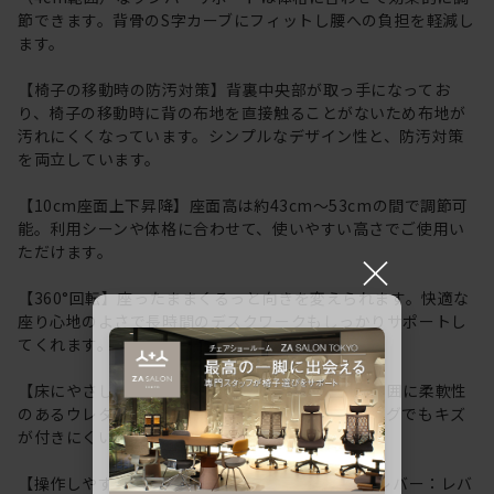
節できます。背骨のS字カーブにフィットし腰への負担を軽減し
ます。
【椅子の移動時の防汚対策】背裏中央部が取っ手になってお
り、椅子の移動時に背の布地を直接触ることがないため布地が
汚れにくくなっています。シンプルなデザイン性と、防汚対策
を両立しています。
【10cm座面上下昇降】座面高は約43cm～53cmの間で調節可
能。利用シーンや体格に合わせて、使いやすい高さでご使用い
ただけます。
×
【360°回転】座ったままくるっと向きを変えられます。快適な
座り心地のよさで長時間のデスクワークもしっかりサポートし
てくれます。
【床にやさしいウレタン双輪キャスター】車輪の周囲に柔軟性
のあるウレタン素材を巻きつけており、フローリングでもキズ
が付きにくいウレタンキャスターを採用。
【操作しやすい各種調節レバー】(1)座面高さ調節レバー：レバ