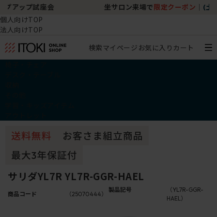
坐サロン来場で
限定クーポン
｜
(土)開催あり
個人向けTOP
法人向けTOP
検索
マイページ
お気に入り
カート
椅子・チェア
デスク・テーブル
収納
その他
学習・キッズアイテム
アウトレット
サリダYL7R YL7R-GGR-HAEL
製品記号
（YL7R-GGR-
商品コード
（25070444）
HAEL）