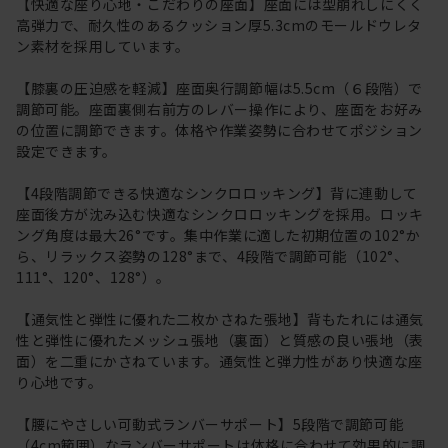
【快適な座り心地・こだわりの座面】座面には型崩れしにくく
高弾力で、耐久性のあるクッション厚5.3cmのモールドウレタ
ン素材を採用しています。
【膝裏の圧迫感を軽減】座面奥行調節幅は5.5cm（６段階）で
調節可能。座面裏側右前方のレバー操作により、座面をお好み
の位置に調節できます。体格や作業姿勢に合わせてポジション
設定できます。
【4段階調節できる快適なシンクロロッキング】背に連動して
座面後方が沈み込む快適なシンクロロッキングを採用。ロッキ
ング角度は最大26°です。集中作業に適した初期位置の102°か
ら、リラックス姿勢の128°まで、4段階で調節可能（102°、
111°、120°、128°）。
【通気性と弾性に優れた二枚かさねた張地】背もたれには通気
性と弾性に優れたメッシュ張地（裏面）と質感の良い張地（表
面）を二重にかさねています。通気性と弾力性があり快適な座
り心地です。
【腰にやさしい可動式ランバーサポート】5段階で調節可能
（4cm範囲）なランバーサポートは体格に合わせて効果的に調