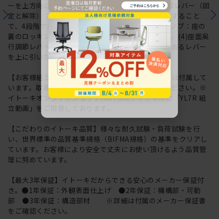
ーを上方向に持ち上げる。(2)ロッキングレンジ調節レバー（固
定と解除）：座面高さ調節レバーを左右に押し引きすること
で、4段階で調節できます。(3)ロッキング強弱調節ノブ：座の
裏のロッキング調節ノブを回して強弱を調節します。(4)座面奥
行調節レバー：座面中央に座り、座面裏側右前方にあるレバー
を上に引いたまま座面を前後に動かす。
【お客様組立品】組み立て用の工具（六角レンチ）は付属して
います。取扱説明書内の組立マニュアルをご確認ください。※
イトーキオンラインショップYouTubeチャンネルに「YL7R 組
立動画」をご用意しております。
【こだわりのイトーキ品質】様々な耐久試験・負荷試験を行
い、世界標準の品質基準規格（BIFMA規格）の基準をクリアし
ています。お客様により安全で丈夫にお使い頂けるよう品質管
理に努めています。
【最大3年保証】イトーキだからできる安心のメーカー保証付
き。●1年保証：外観表面仕上げ ●2年保証：機構部・可動
部 ●3年保証：構造部材 ※詳細は付属のメーカー保証書
をご確認ください。