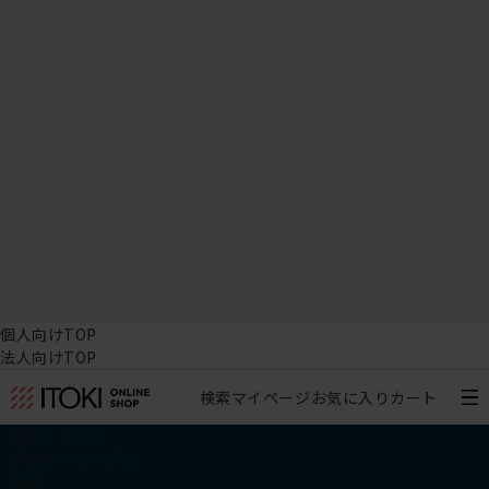
個人向けTOP
法人向けTOP
検索
マイページ
お気に入り
カート
椅子・チェア
デスク・テーブル
収納