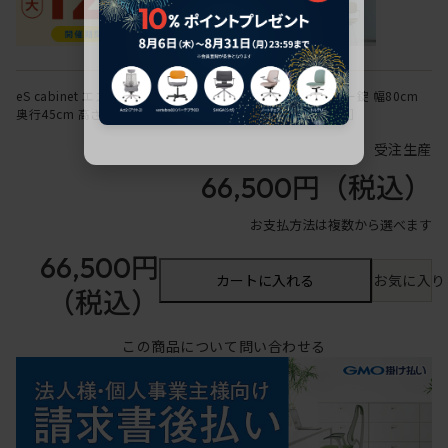
eS cabinet エスキャビネット 両開き扉型 上段用 シリンダー錠 幅80cm
奥行45cm 高さ103.8cm 色：ホワイト系 ［W9/ホワイトW］
受注生産
66,500円
（税込）
お支払方法は複数から選べます
66,500円
カートに入れる
お気に入り
（税込）
この商品について問い合わせる