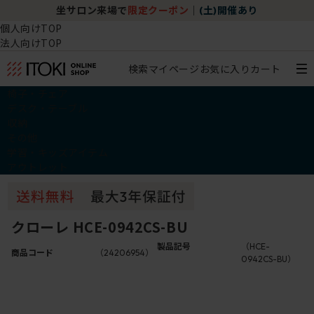
坐サロン来場で
限定クーポン
｜
(土)開催あり
個人向けTOP
法人向けTOP
検索
マイページ
お気に入り
カート
椅子・チェア
デスク・テーブル
収納
その他
学習・キッズアイテム
アウトレット
クローレ HCE-0942CS-BU
製品記号
（HCE-
商品コード
（24206954）
0942CS-BU）