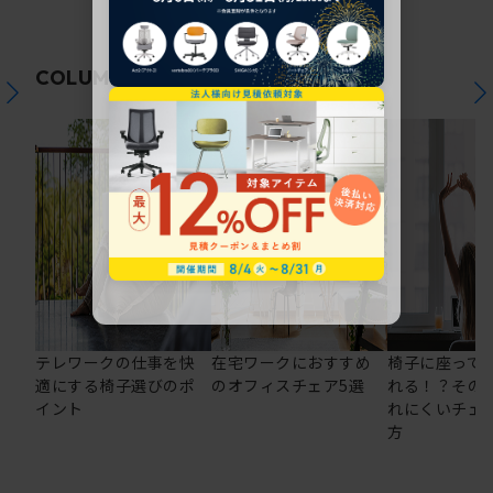
関連コラム
COLUMN
テレワークの仕事を快
在宅ワークにおすすめ
椅子に座って
適にする椅子選びのポ
のオフィスチェア5選
れる！？その
イント
れにくいチェ
方