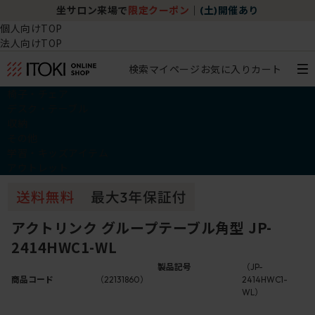
坐サロン来場で
限定クーポン
｜
(土)開催あり
個人向けTOP
法人向けTOP
検索
マイページ
お気に入り
カート
椅子・チェア
デスク・テーブル
収納
その他
学習・キッズアイテム
アウトレット
アクトリンク グループテーブル角型 JP-
2414HWC1-WL
製品記号
（JP-
商品コード
（22131860）
2414HWC1-
WL）