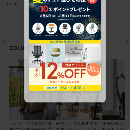
サイズ
関連コラム
COLUMN
テレワークの仕事を快
在宅ワークにおすすめ
椅子に座って
適にする椅子選びのポ
のオフィスチェア5選
れる！？その