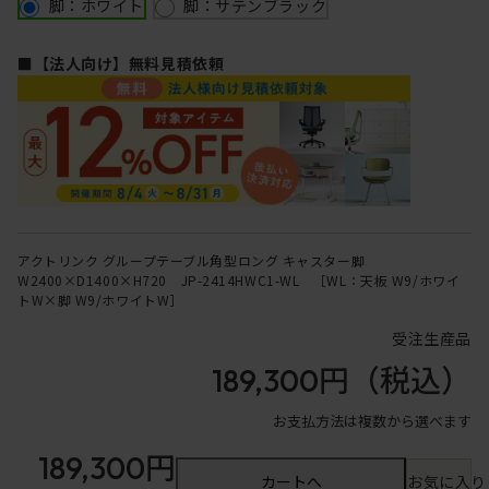
脚：ホワイト
脚：サテンブラック
■【法人向け】無料見積依頼
アクトリンク グループテーブル角型ロング キャスター脚
W2400×D1400×H720 JP-2414HWC1-WL ［WL：天板 W9/ホワイ
トW×脚 W9/ホワイトW］
受注生産品
189,300円
（税込）
お支払方法は複数から選べます
189,300円
カートへ
お気に入り