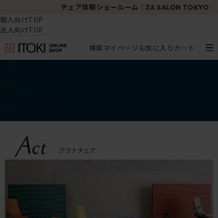
チェア体験ショールーム｜ZA SALON TOKYO
個人向けTOP
法人向けTOP
検索
マイページ
お気に入り
カート
椅子・チェア
デスク・テーブル
収納
その他
学習・キッズアイテム
アウトレット