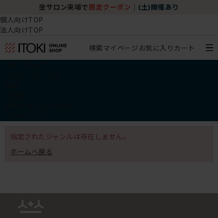
坐サロン来場で
限定クーポン
｜
(土)開催あり
個人向けTOP
法人向けTOP
検索
マイページ
お気に入り
カート
椅子・チェア
デスク・テーブル
収納
その他
学習・キッズアイテム
アウトレット
指定されたジャンルは存在しません。
ホームへ戻る