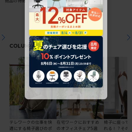
商品の特徴
関連コラム
COLUMN
テレワークの仕事を快
在宅ワークにおすすめ
椅子に座って
適にする椅子選びのポ
のオフィスチェア5選
れる！？その