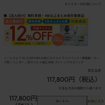
キャスターの仕様について
■【法人向け】無料見積・4台以上まとめ割対象商品
ノートチェア KJ-136PVXM-GNB2 エクストラハイバック / 樹脂脚 / ルー
プ肘 / ハンガー / 抗ウイルス加工布地 プレーンクロスバック
受注生産
117,800円
（税込）
お支払方法は複数から選べます
117,800円
カートへ
お気に入り