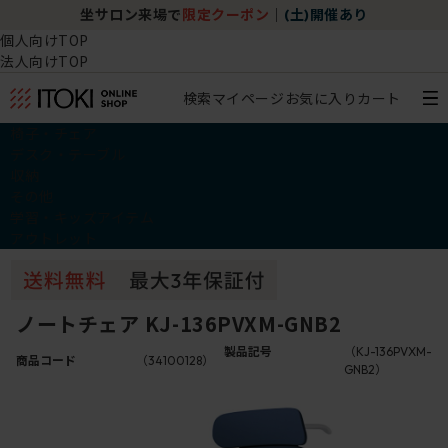
坐サロン来場で
限定クーポン
｜
(土)開催あり
個人向けTOP
法人向けTOP
検索
マイページ
お気に入り
カート
椅子・チェア
デスク・テーブル
収納
その他
学習・キッズアイテム
アウトレット
ノートチェア KJ-136PVXM-GNB2
製品記号
（KJ-136PVXM-
商品コード
（34100128）
GNB2）