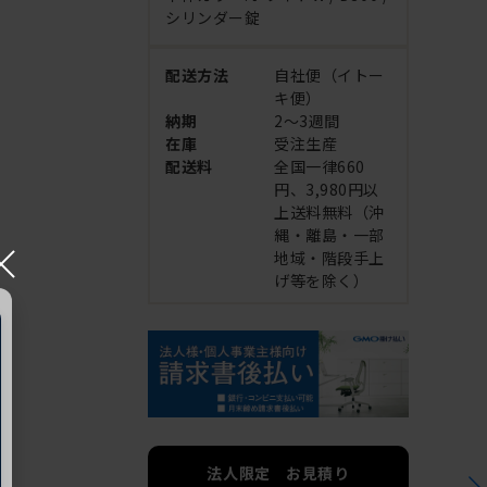
シリンダー錠
配送方法
自社便（イトー
キ便）
納期
2～3週間
在庫
受注生産
配送料
全国一律660
円、3,980円以
上送料無料（沖
縄・離島・一部
×
地域・階段手上
げ等を除く）
法人限定 お見積り