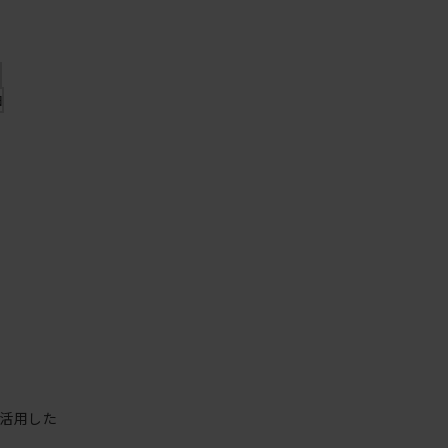
袖
袖
活用した