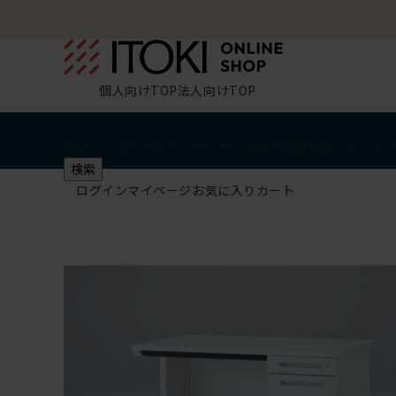
個人向けTOP
法人向けTOP
椅子・チェア
デスク・テーブル
収納
その他
学習・キッズ
検索
ログイン
マイページ
お気に入り
カート