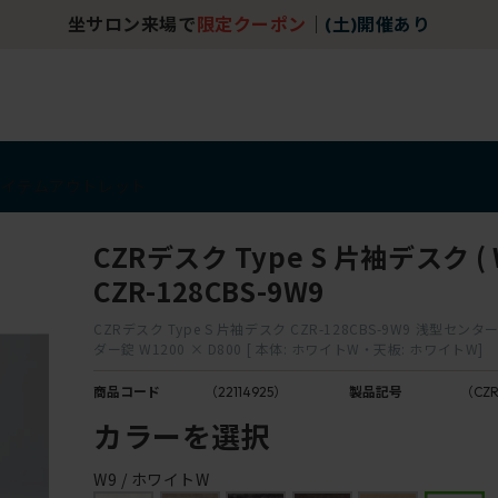
坐サロン来場で
限定クーポン
｜
(土)開催あり
アイテム
アウトレット
CZRデスク Type S 片袖デスク ( W
CZR-128CBS-9W9
CZRデスク Type S 片袖デスク CZR-128CBS-9W9 浅型セン
ダー錠 W1200 × D800 [ 本体: ホワイトW・天板: ホワイトW]
商品コード
（22114925）
製品記号
（CZR
カラーを選択
W9 / ホワイトW