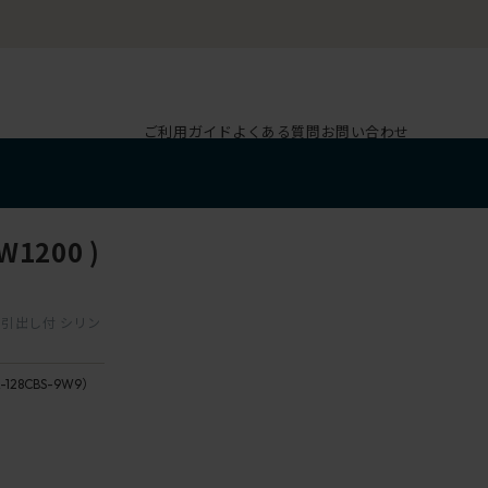
ご利用ガイド
よくある質問
お問い合わせ
1200 )
ター引出し付 シリン
-128CBS-9W9）