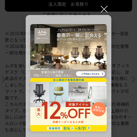
×
法人限定 お見積り
ご希望に応じて承ります。
※2015年6月より、配線ダクト関連の仕様・材質・色が一部変
更となっております。予めご了承ください。
※2016年1月より幕板セキュリティーワイヤー取付穴の位置等
一部仕様が変更となっております。
ムダを省いた、シンプルで研ぎ澄まされたデザインのオフィス
デスク「CZR」シリーズ。現代日本人の体型変化に対応し、従
来品のデスク高さに20mmプラスしたH720mmを標準仕様に
しました。オフィスのICT化を支援するケーブリング機能もス
マートで、単体でも島型でも自由度の高い配線レイアウトが可
能です。
こちらのデスクは、左右に引出しを設けた収納力抜群の両袖机
タイプ。左右どちらもA4ファイルが2段収納でき、最上段の引
出しにはペントレイ付です。左右の引き出しは各々3段分のオー
ルロック錠（シリンダー錠）が付いていますので、大切な書類
も安心して保管いただけます。