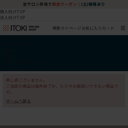
坐サロン来場で
限定クーポン
｜
(土)開催あり
個人向けTOP
法人向けTOP
検索
マイページ
お気に入り
カート
椅子・チェア
デスク・テーブル
収納
その他
学習・キッズアイテム
アウトレット
申し訳ございません。
ご指定の商品は販売終了か、ただ今お取扱いできない商品で
す。
ホームへ戻る