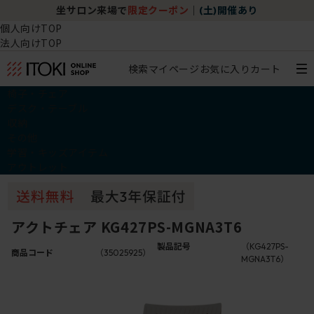
坐サロン来場で
限定クーポン
｜
(土)開催あり
個人向けTOP
法人向けTOP
検索
マイページ
お気に入り
カート
椅子・チェア
デスク・テーブル
収納
その他
学習・キッズアイテム
アウトレット
アクトチェア KG427PS-MGNA3T6
製品記号
（KG427PS-
商品コード
（35025925）
MGNA3T6）