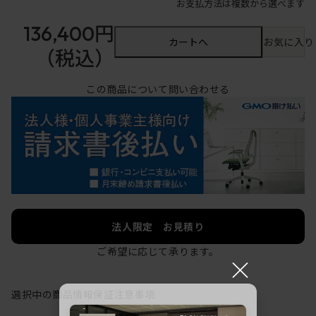
お支払方法は複数から選べます
136,400円
カートへ
お気に入り
（税込）
この商品について問い合わせる
法人限定 お見積り
ご希望に応じて承ります。
×
選択中の商品情報
保証
注意事項