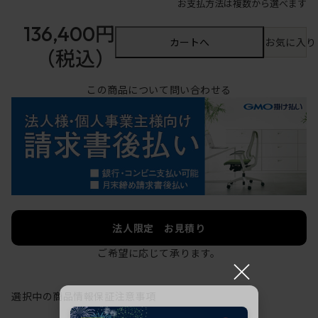
お支払方法は複数から選べます
136,400円
カートへ
お気に入り
（税込）
この商品について問い合わせる
法人限定 お見積り
ご希望に応じて承ります。
×
選択中の商品情報
保証
注意事項