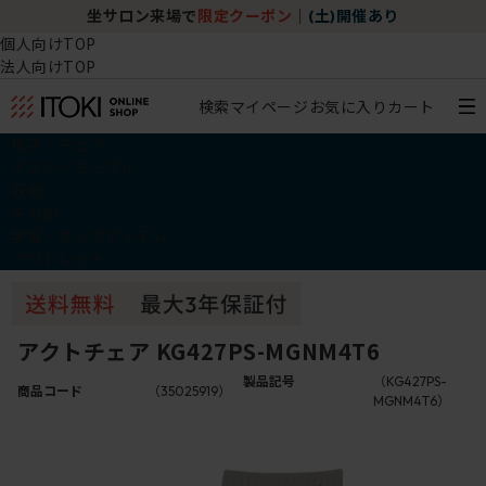
坐サロン来場で
限定クーポン
｜
(土)開催あり
個人向けTOP
法人向けTOP
検索
マイページ
お気に入り
カート
椅子・チェア
デスク・テーブル
収納
その他
学習・キッズアイテム
アウトレット
アクトチェア KG427PS-MGNM4T6
製品記号
（KG427PS-
商品コード
（35025919）
MGNM4T6）