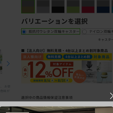
バリエーションを選択
抵抗付ウレタン双輪キャスター
ナイロン双輪
キャスタ
■【法人向け】無料見積・4台以上まとめ割対象商品
、 お使
と色味が
選択中の商品情報
保証
注意事項