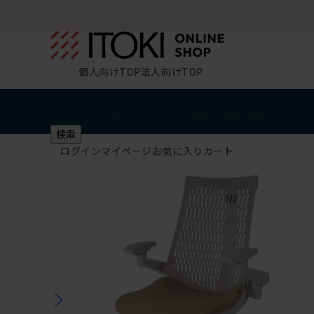
個人向けTOP
法人向けTOP
椅子・チェア
デスク・テーブル
収納
その他
学習・キッズ
検索
ログイン
マイページ
お気に入り
カート