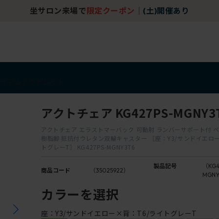
坐サロン来場で
限定クーポン
｜
(土)開催あり
アイテム
アウトレット
アクトチェア KG427PS-MGNY3
アクトチェア エラストマーバック 可動肘 ランバーサポート付 
樹脂脚 抵抗付ウレタン双輪キャスター ［座：Y3/サンドイエロー
トグレーT］ KG427PS-MGNY3T6
製品記号
（KG4
商品コード
（35025922）
MGNY
カラーを選択
座：Y3/サンドイエロー×背：T6/ライトグレーT