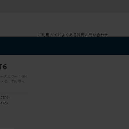
ご利用ガイド
よくある質問
お問い合わせ
T6
ベースカラー：GN
×背：T6/ライ
27PS-
3T6）