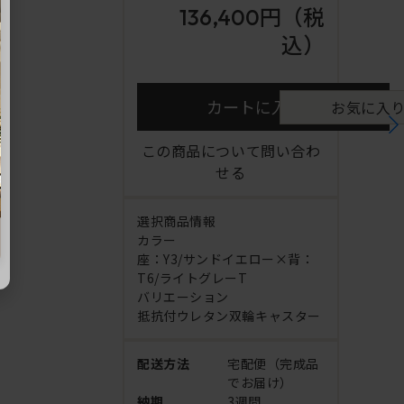
136,400円
（税
込）
カートに入れる
お気に入
この商品について問い合わ
せる
選択商品情報
カラー
座：Y3/サンドイエロー×背：
T6/ライトグレーT
バリエーション
抵抗付ウレタン双輪キャスター
配送方法
宅配便（完成品
でお届け）
納期
3週間