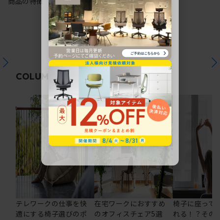
商品の特徴
関連コラム
COLUMN
テレワークの仕事を快
在宅ワークにおすすめ
椅子に座って
適にする椅子選びのポ
のオフィスチェア5選
れる！？その