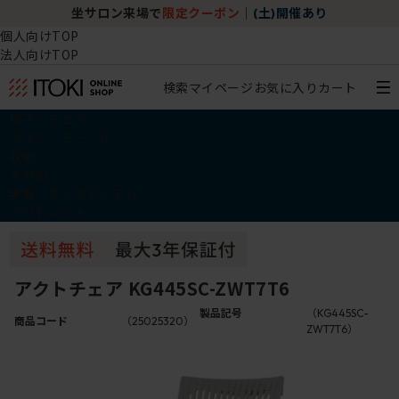
坐サロン来場で
限定クーポン
｜
(土)開催あり
個人向けTOP
法人向けTOP
検索
マイページ
お気に入り
カート
椅子・チェア
デスク・テーブル
収納
その他
学習・キッズアイテム
アウトレット
アクトチェア KG445SC-ZWT7T6
製品記号
（KG445SC-
商品コード
（25025320）
ZWT7T6）