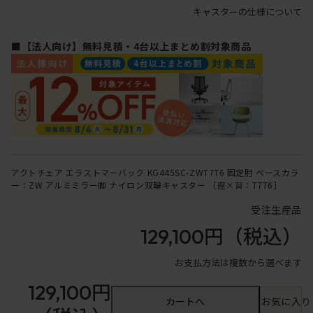
キャスターの仕様について
■【法人向け】無料見積・4台以上まとめ割対象商品
アクトチェア エラストマーバック KG445SC-ZWT7T6 固定肘 ベースカラ
ー：ZW アルミミラー脚 ナイロン双輪キャスター ［座×背：T7T6］
受注生産品
129,100円
（税込）
お支払方法は複数から選べます
129,100円
カートへ
お気に入り