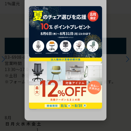
1%還元
お問い合わせ
フォームからのお問い合わせ
03-6908-8370
営業時間
13:30～17:00
※土日 祝日は休み
※フォームでのお問い合わせは24時間対応しております。
配送・お問い合わせ営業日
8
月
日
月
火
水
木
金
土
1