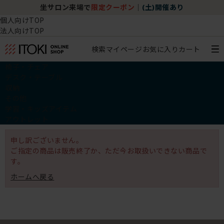
坐サロン来場で
限定クーポン
｜
(土)開催あり
個人向けTOP
法人向けTOP
検索
マイページ
お気に入り
カート
椅子・チェア
デスク・テーブル
収納
その他
学習・キッズアイテム
アウトレット
申し訳ございません。
ご指定の商品は販売終了か、ただ今お取扱いできない商品で
す。
ホームへ戻る