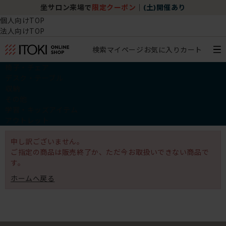
坐サロン来場で
限定クーポン
｜
(土)開催あり
個人向けTOP
法人向けTOP
検索
マイページ
お気に入り
カート
椅子・チェア
デスク・テーブル
収納
その他
学習・キッズアイテム
アウトレット
申し訳ございません。
ご指定の商品は販売終了か、ただ今お取扱いできない商品で
す。
ホームへ戻る