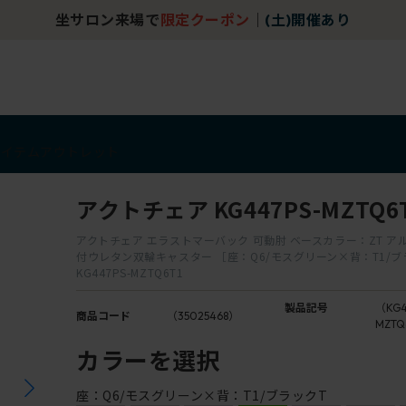
坐サロン来場で
限定クーポン
｜
(土)開催あり
アイテム
アウトレット
アクトチェア KG447PS-MZTQ6
アクトチェア エラストマーバック 可動肘 ベースカラー：ZT ア
付ウレタン双輪キャスター ［座：Q6/モスグリーン×背：T1/ブ
KG447PS-MZTQ6T1
製品記号
（KG4
商品コード
（35025468）
MZTQ
カラーを選択
座：Q6/モスグリーン×背：T1/ブラックT