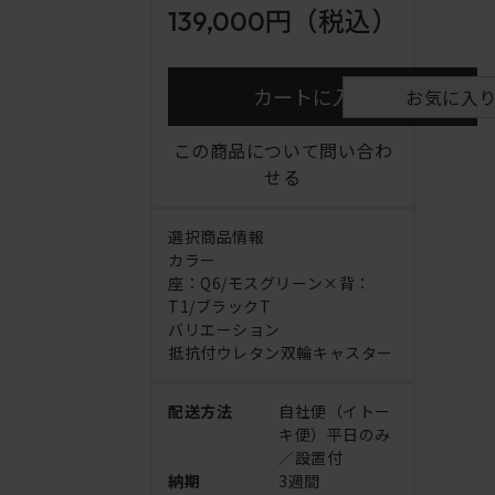
139,000円
（税込）
カートに入れる
お気に入
この商品について問い合わ
せる
選択商品情報
カラー
座：Q6/モスグリーン×背：
T1/ブラックT
バリエーション
抵抗付ウレタン双輪キャスター
配送方法
自社便（イトー
キ便）平日のみ
／設置付
納期
3週間