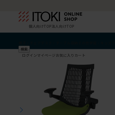
個人向けTOP
法人向けTOP
椅子・チェア
デスク・テーブル
収納
その他
学習・キッズ
検索
ログイン
マイページ
お気に入り
カート