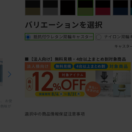
バリエーションを選択
抵抗付ウレタン双輪キャスター
ナイロン双輪
キャスタ
■【法人向け】無料見積・4台以上まとめ割対象商品
、 お使
と色味が
選択中の商品情報
保証
注意事項