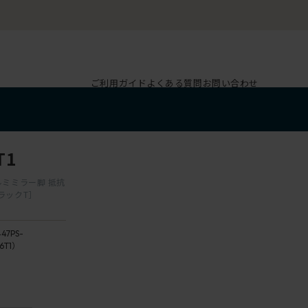
ご利用ガイド
よくある質問
お問い合わせ
T1
ルミミラー脚 抵抗
ラックT］
47PS-
6T1）