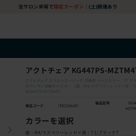
坐サロン来場で
限定クーポン
｜
(土)開催あり
アイテム
アウトレット
アクトチェア KG447PS-MZTM4
アクトチェア エラストマーバック 可動肘 ベースカラー：ZT ア
付ウレタン双輪キャスター ［座：M4/ラズベリーレッド×背：T
KG447PS-MZTM4T1
製品記号
（KG4
商品コード
（35025463）
MZTM
カラーを選択
座：M4/ラズベリーレッド×背：T1/ブラックT