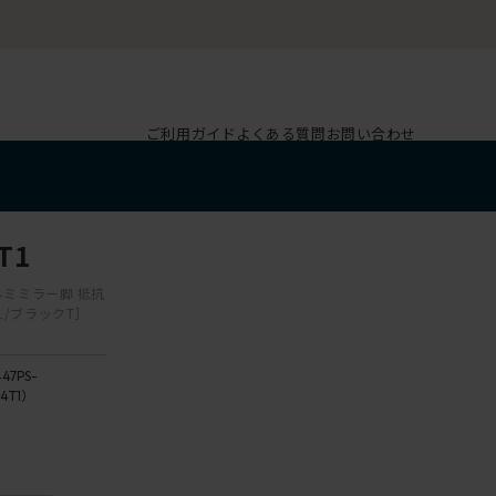
ご利用ガイド
よくある質問
お問い合わせ
T1
ルミミラー脚 抵抗
1/ブラックT］
47PS-
4T1）