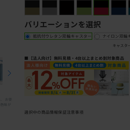
バリエーションを選択
抵抗付ウレタン双輪キャスター
ナイロン双輪
キャスタ
■【法人向け】無料見積・4台以上まとめ割対象商品
、 お使
と色味が
選択中の商品情報
保証
注意事項