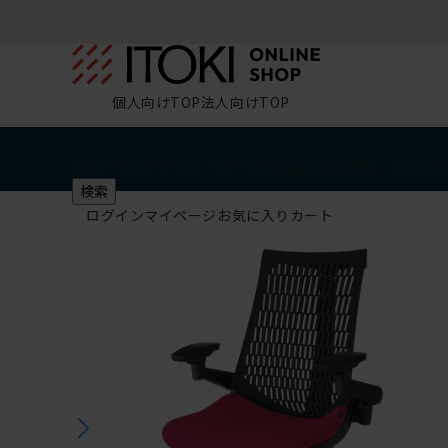
個人向けTOP
法人向けTOP
椅子・チェア
デスク・テーブル
収納
その他
学習・キッズ
検索
ログイン
マイページ
お気に入り
カート