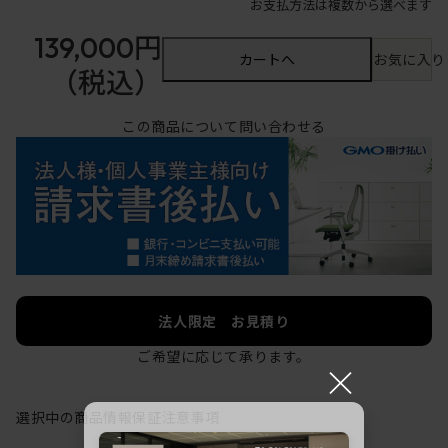
お支払方法は複数から選べます
139,000円
カートへ
お気に入り
（税込）
この商品について問い合わせる
法人限定 お見積り
ご希望に応じて承ります。
×
選択中の商品情報
保証
注意事項