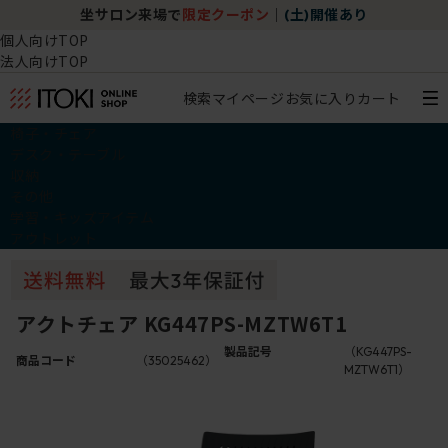
坐サロン来場で
限定クーポン
｜
(土)開催あり
個人向けTOP
法人向けTOP
検索
マイページ
お気に入り
カート
椅子・チェア
デスク・テーブル
収納
その他
学習・キッズアイテム
アウトレット
アクトチェア KG447PS-MZTW6T1
製品記号
（KG447PS-
商品コード
（35025462）
MZTW6T1）