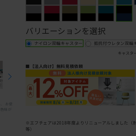
バリエーションを選択
ナイロン双輪キャスター
抵抗付ウレタン双輪
キャスタ
■【法人向け】無料見積依頼
、 お使
と色味が
※エフチェアは2018年度よりリニューアルしました（
等）