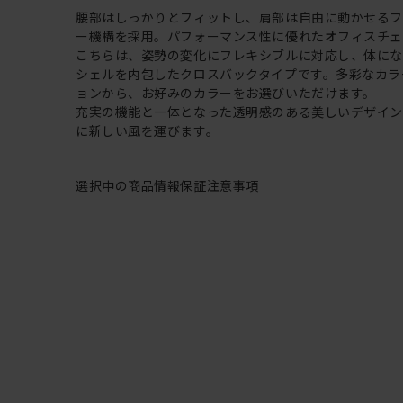
腰部はしっかりとフィットし、肩部は自由に動かせる
ー機構を採用。パフォーマンス性に優れたオフィスチェ
こちらは、姿勢の変化にフレキシブルに対応し、体に
シェルを内包したクロスバックタイプです。多彩なカラ
ョンから、お好みのカラーをお選びいただけます。
充実の機能と一体となった透明感のある美しいデザイ
に新しい風を運びます。
選択中の商品情報
保証
注意事項