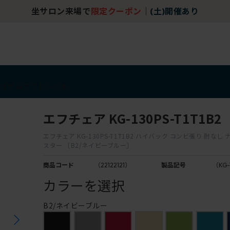
坐サロン来場で
限定クーポン
｜
(土)開催あり
アイテム
アウトレット
エフチェア KG-130PS-T1T1B2
エフチェア KG-130PS-T1T1B2 ハイバック コンビ張り 肘な
スター ［B2/ネイビーブルー］
商品コード
（22122121）
製品記号
（KG-
カラーを選択
B2/ネイビーブルー