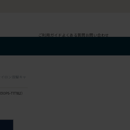
ご利用ガイド
よくある質問
お問い合わせ
し ナイロン双輪キャ
130PS-T1T1B2）