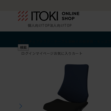
個人向けTOP
法人向けTOP
椅子・チェア
デスク・テーブル
収納
その他
学習・キッズ
検索
ログイン
マイページ
お気に入り
カート