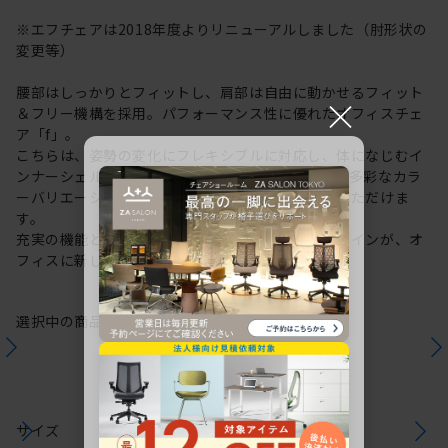
※エフチェアは2018年度よりリニューアルしました（肘形状の
変更等）
腰部はしっかりとフィットし、肩部は自由に動かせるフィット
×
＆フリー機構を採用。パフォーマンス性に優れたオフィスチェ
ア「f」。
こちらは、姿勢の変化にフレキシブルに対応し、体になじむイ
ンナーシェルを内包したクロスバックタイプです。多彩なカラ
ーバリエーションから、お好みのカラーをお選びいただけま
す。
充実の機能と一体となった透明感のある美しいデザインが、オ
フィスに新しい風を運びます。
選択中の商品情報
保証
注意事項
サイズ