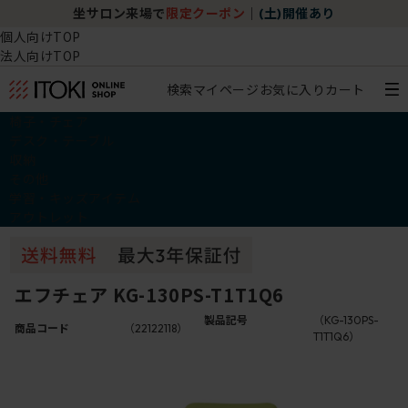
坐サロン来場で
限定クーポン
｜
(土)開催あり
個人向けTOP
法人向けTOP
検索
マイページ
お気に入り
カート
椅子・チェア
デスク・テーブル
収納
その他
学習・キッズアイテム
アウトレット
エフチェア KG-130PS-T1T1Q6
製品記号
（KG-130PS-
商品コード
（22122118）
T1T1Q6）