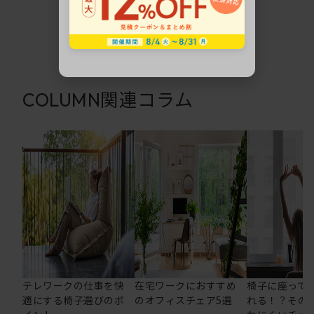
関連コラム
COLUMN
テレワークの仕事を快
在宅ワークにおすすめ
椅子に座って
適にする椅子選びのポ
のオフィスチェア5選
れる！？その