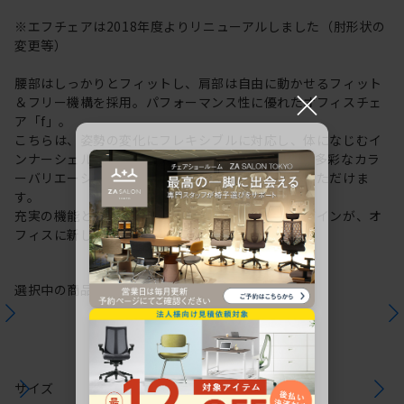
※エフチェアは2018年度よりリニューアルしました（肘形状の
変更等）
腰部はしっかりとフィットし、肩部は自由に動かせるフィット
×
＆フリー機構を採用。パフォーマンス性に優れたオフィスチェ
ア「f」。
こちらは、姿勢の変化にフレキシブルに対応し、体になじむイ
ンナーシェルを内包したクロスバックタイプです。多彩なカラ
ーバリエーションから、お好みのカラーをお選びいただけま
す。
充実の機能と一体となった透明感のある美しいデザインが、オ
フィスに新しい風を運びます。
選択中の商品情報
保証
注意事項
サイズ