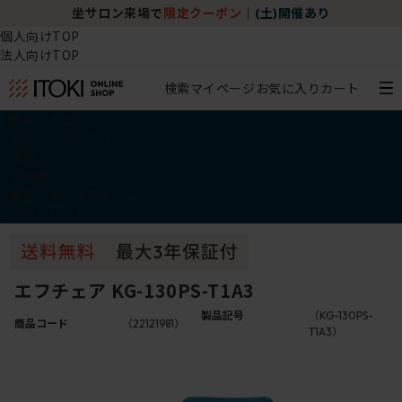
坐サロン来場で
限定クーポン
｜
(土)開催あり
個人向けTOP
法人向けTOP
検索
マイページ
お気に入り
カート
椅子・チェア
デスク・テーブル
収納
その他
学習・キッズアイテム
アウトレット
エフチェア KG-130PS-T1A3
製品記号
（KG-130PS-
商品コード
（22121981）
T1A3）