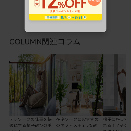
関連コラム
COLUMN
テレワークの仕事を快
在宅ワークにおすすめ
椅子に座って
適にする椅子選びのポ
のオフィスチェア5選
れる！？その