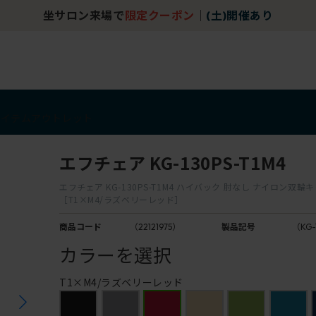
坐サロン来場で
限定クーポン
｜
(土)開催あり
アイテム
アウトレット
エフチェア KG-130PS-T1M4
エフチェア KG-130PS-T1M4 ハイバック 肘なし ナイロン双輪
［T1×M4/ラズベリーレッド］
商品コード
（22121975）
製品記号
（KG-
カラーを選択
T1×M4/ラズベリーレッド