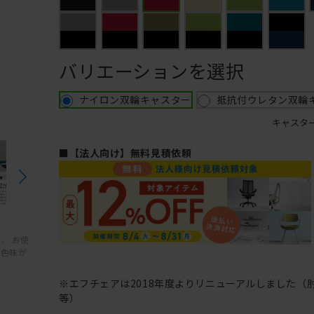
バリエーションを選択
ナイロン双輪キャスター
抵抗付ウレタン双輪
キャスタ
■【法人向け】無料見積依頼
、 お使
と色味が
※エフチェアは2018年度よりリニューアルしました（
等）