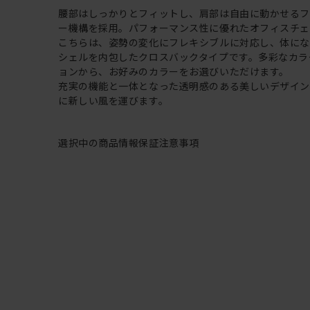
腰部はしっかりとフィットし、肩部は自由に動かせる
ー機構を採用。パフォーマンス性に優れたオフィスチェ
こちらは、姿勢の変化にフレキシブルに対応し、体に
シェルを内包したクロスバックタイプです。多彩なカラ
ョンから、お好みのカラーをお選びいただけます。
充実の機能と一体となった透明感のある美しいデザイ
に新しい風を運びます。
選択中の商品情報
保証
注意事項