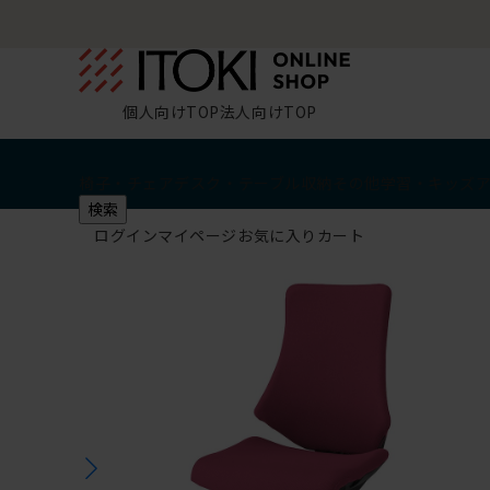
個人向けTOP
法人向けTOP
椅子・チェア
デスク・テーブル
収納
その他
学習・キッズ
検索
ログイン
マイページ
お気に入り
カート