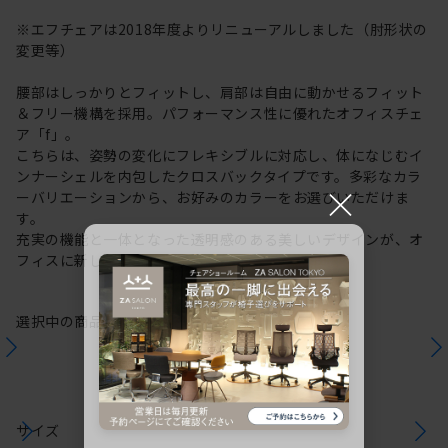
※エフチェアは2018年度よりリニューアルしました（肘形状の
変更等）
腰部はしっかりとフィットし、肩部は自由に動かせるフィット
＆フリー機構を採用。パフォーマンス性に優れたオフィスチェ
ア「f」。
こちらは、姿勢の変化にフレキシブルに対応し、体になじむイ
ンナーシェルを内包したクロスバックタイプです。多彩なカラ
×
ーバリエーションから、お好みのカラーをお選びいただけま
す。
充実の機能と一体となった透明感のある美しいデザインが、オ
フィスに新しい風を運びます。
選択中の商品情報
保証
注意事項
サイズ