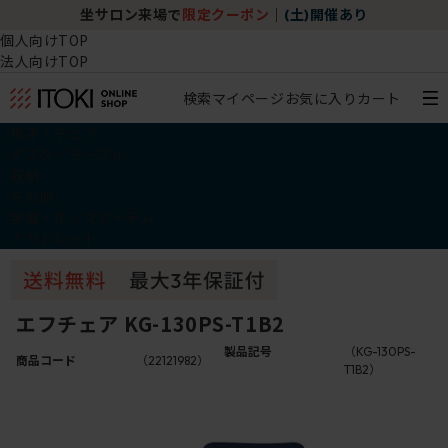
坐サロン来場で
限定クーポン
｜
(土)開催あり
個人向けTOP
法人向けTOP
検索
マイページ
お気に入り
カート
椅子・チェア
デスク・テーブル
収納
その他
学習・キッズアイテム
アウトレット
エフチェア KG-130PS-T1B2
製品記号
（KG-130PS-
商品コード
（22121982）
T1B2）