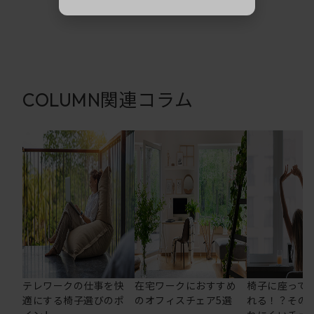
関連コラム
COLUMN
テレワークの仕事を快
在宅ワークにおすすめ
椅子に座って
適にする椅子選びのポ
のオフィスチェア5選
れる！？その