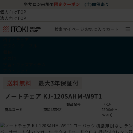
坐サロン来場で
限定クーポン
｜
(土)開催あり
個人向けTOP
法人向けTOP
検索
マイページ
お気に入り
カート
椅子・チェア
デスク・テーブル
収納
その他
学習・キッズアイテム
アウトレット
ノートチェア KJ-120SAHM-W9T1
製品記号
（KJ-
商品コード
（35043392）
120SAHM-
W9T1）