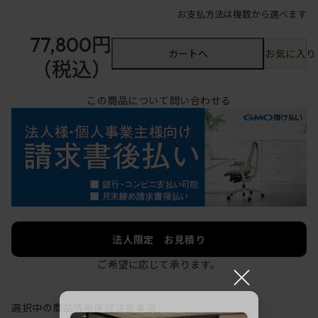
お支払方法は複数から選べます
77,800円
カートへ
お気に入り
（税込）
この商品について問い合わせる
法人限定 お見積り
ご希望に応じて承ります。
×
選択中の商品情報
保証
注意事項