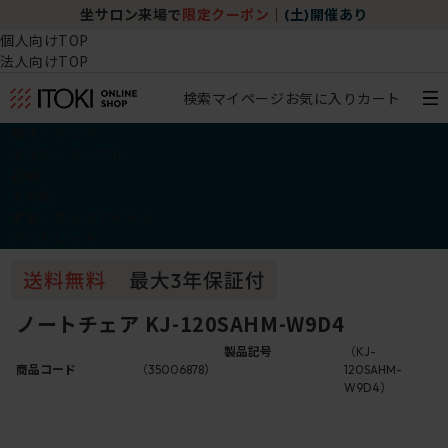
坐サロン来場で
限定クーポン
｜
(土)開催あり
個人向けTOP
法人向けTOP
検索
マイページ
お気に入り
カート
椅子・チェア
デスク・テーブル
収納
その他
学習・キッズアイテム
アウトレット
ノートチェア KJ-120SAHM-W9D4
製品記号
（KJ-
商品コード
（35006878）
120SAHM-
W9D4）