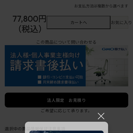
お支払方法は複数から選べます
77,800円
カートへ
お気に入り
（税込）
この商品について問い合わせる
法人限定 お見積り
ご希望に応じて承ります。
×
選択中の商品情報
保証
注意事項