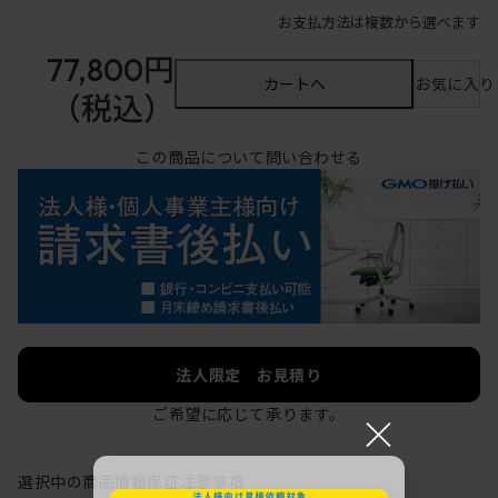
お支払方法は複数から選べます
77,800円
カートへ
お気に入り
（税込）
この商品について問い合わせる
法人限定 お見積り
ご希望に応じて承ります。
×
選択中の商品情報
保証
注意事項