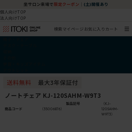
坐サロン来場で
限定クーポン
｜
(土)開催あり
個人向けTOP
法人向けTOP
検索
マイページ
お気に入り
カート
椅子・チェア
デスク・テーブル
収納
その他
学習・キッズアイテム
アウトレット
ノートチェア KJ-120SAHM-W9T3
製品記号
（KJ-
商品コード
（35006876）
120SAHM-
W9T3）