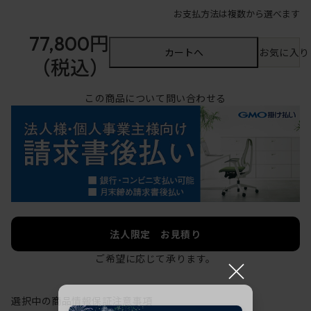
お支払方法は複数から選べます
77,800円
カートへ
お気に入り
（税込）
この商品について問い合わせる
法人限定 お見積り
ご希望に応じて承ります。
×
選択中の商品情報
保証
注意事項