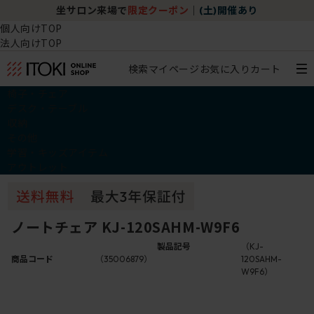
坐サロン来場で
限定クーポン
｜
(土)開催あり
個人向けTOP
法人向けTOP
検索
マイページ
お気に入り
カート
椅子・チェア
デスク・テーブル
収納
その他
学習・キッズアイテム
アウトレット
ノートチェア KJ-120SAHM-W9F6
製品記号
（KJ-
商品コード
（35006879）
120SAHM-
W9F6）