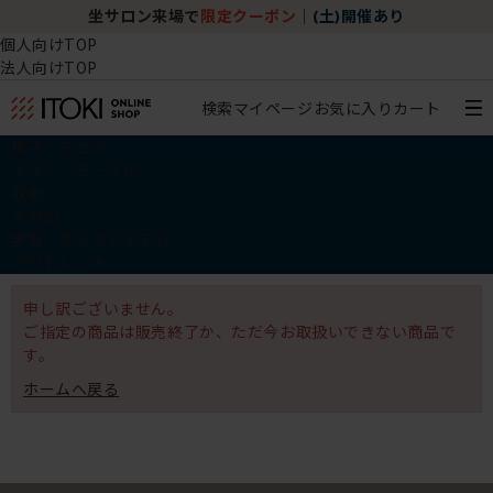
坐サロン来場で
限定クーポン
｜
(土)開催あり
個人向けTOP
法人向けTOP
検索
マイページ
お気に入り
カート
椅子・チェア
デスク・テーブル
収納
その他
学習・キッズアイテム
アウトレット
申し訳ございません。
ご指定の商品は販売終了か、ただ今お取扱いできない商品で
す。
ホームへ戻る