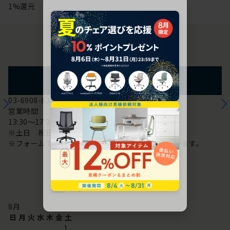
1%還元
お問い合わせ
フォームからのお問い合わせ
03-6908-8370
営業時間
13:30～17:00
※土日 祝日は休み
※フォームでのお問い合わせは24時間対応しております。
配送・お問い合わせ営業日
8
月
日
月
火
水
木
金
土
1