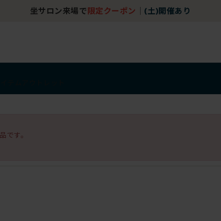
坐サロン来場で
限定クーポン
｜
(土)開催あり
アイテム
アウトレット
品です。