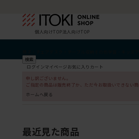
個人向けTOP
法人向けTOP
椅子・チェア
デスク・テーブル
収納
その他
学習・キッズ
検索
ログイン
マイページ
お気に入り
カート
申し訳ございません。
ご指定の商品は販売終了か、ただ今お取扱いできない商
ホームへ戻る
最近見た商品