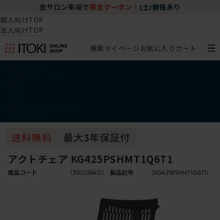
坐サロン来場で
限定クーポン
｜
(土)開催あり
個人向けTOP
法人向けTOP
検索
マイページ
お気に入り
カート
椅子・チェア
デスク・テーブル
収納
その他
学習・キッズアイテム
アウトレット
アクトチェア KG425PSHMT1Q6T1
商品コード
（35025840）
製品記号
（KG425PSHMT1Q6T1）