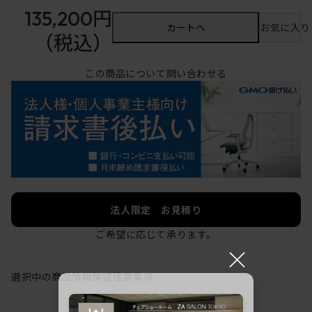
135,200円
カートへ
お気に入り
（税込）
この商品について問い合わせる
法人限定 お見積り
ご希望に応じて承ります。
×
選択中の商品情報
保証
注意事項