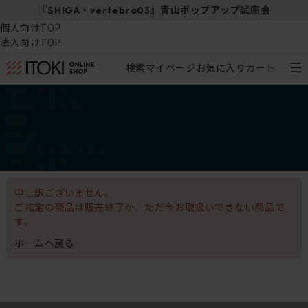
『SHIGA・vertebra03』青山ポップアップ試座会
個人向けTOP
法人向けTOP
検索
マイページ
お気に入り
カート
椅子・チェア
デスク・テーブル
収納
その他
学習・キッズアイテム
アウトレット
申し訳ございません。
ご指定の商品は販売終了か、ただ今お取扱いできない商品で
す。
ホームへ戻る