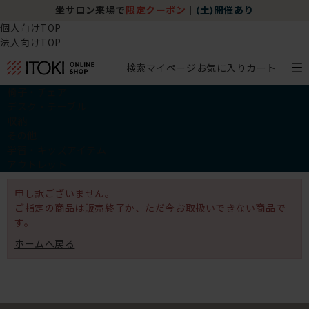
坐サロン来場で
限定クーポン
｜
(土)開催あり
個人向けTOP
法人向けTOP
検索
マイページ
お気に入り
カート
椅子・チェア
デスク・テーブル
収納
その他
学習・キッズアイテム
アウトレット
申し訳ございません。
ご指定の商品は販売終了か、ただ今お取扱いできない商品で
す。
ホームへ戻る