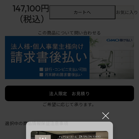
147,100円
カートへ
お気に入り
（税込）
この商品について問い合わせる
法人限定 お見積り
ご希望に応じて承ります。
×
選択中の商品情報
保証
注意事項