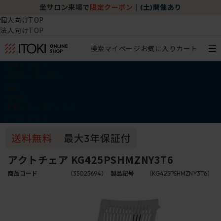
坐サロン来場で
限定クーポン
｜
(土)開催あり
個人向けTOP
法人向けTOP
検索
マイページ
お気に入り
カート
椅子・チェア
デスク・テーブル
収納
その他
学習・キッズアイテム
アウトレット
アクトチェア KG425PSHMZNY3T6
商品コード
（35025694）
製品記号
（KG425PSHMZNY3T6）