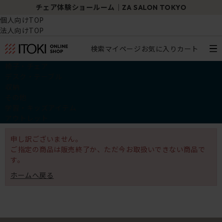
チェア体験ショールーム｜ZA SALON TOKYO
個人向けTOP
法人向けTOP
検索
マイページ
お気に入り
カート
椅子・チェア
デスク・テーブル
収納
その他
学習・キッズアイテム
アウトレット
申し訳ございません。
ご指定の商品は販売終了か、ただ今お取扱いできない商品で
す。
ホームへ戻る