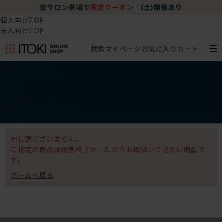
坐サロン来場で
限定クーポン
｜
(土)開催あり
個人向けTOP
法人向けTOP
検索
マイページ
お気に入り
カート
椅子・チェア
デスク・テーブル
収納
その他
学習・キッズアイテム
アウトレット
申し訳ございません。
ご指定の商品は販売終了か、ただ今お取扱いできない商品で
す。
ホームへ戻る