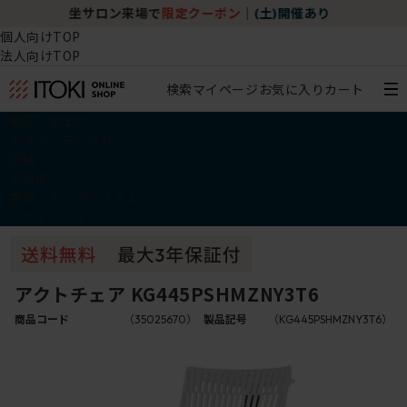
チェア体験ショールーム｜ZA SALON TOKYO
個人向けTOP
法人向けTOP
検索
マイページ
お気に入り
カート
椅子・チェア
デスク・テーブル
収納
その他
学習・キッズアイテム
アウトレット
アクトチェア KG445PSHMZNY3T6
商品コード
（35025670）
製品記号
（KG445PSHMZNY3T6）