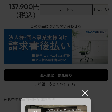
137,900円
カートへ
お気に入り
（税込）
この商品について問い合わせる
法人限定 お見積り
ご希望に応じて承ります。
×
選択中の商品情報
保証
注意事項