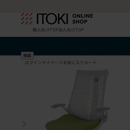
個人向けTOP
法人向けTOP
椅子・チェア
デスク・テーブル
収納
その他
学習・キッズ
検索
ログイン
マイページ
お気に入り
カート