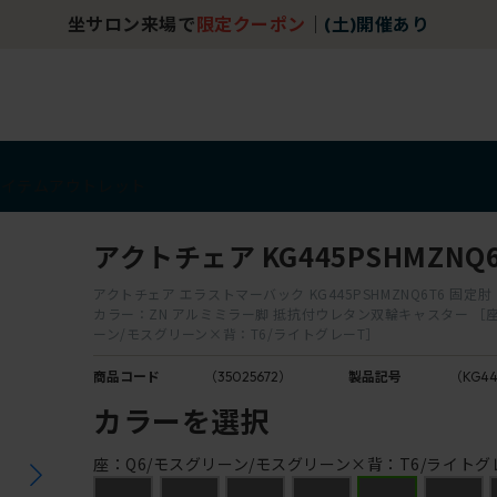
坐サロン来場で
限定クーポン
｜
(土)開催あり
アイテム
アウトレット
アクトチェア KG445PSHMZNQ6
アクトチェア エラストマーバック KG445PSHMZNQ6T6 固定肘
カラー：ZN アルミミラー脚 抵抗付ウレタン双輪キャスター ［座
ーン/モスグリーン×背：T6/ライトグレーT］
商品コード
（35025672）
製品記号
（KG44
カラーを選択
座：Q6/モスグリーン/モスグリーン×背：T6/ライトグ