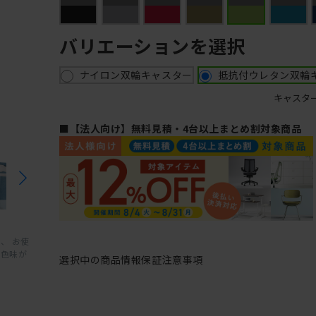
バリエーションを選択
ナイロン双輪キャスター
抵抗付ウレタン双輪
キャスタ
■【法人向け】無料見積・4台以上まとめ割対象商品
、 お使
と色味が
選択中の商品情報
保証
注意事項