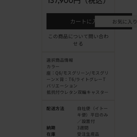
137,900円
（税込）
カートに入れる
お気に入
この商品について問い合わ
せる
選択商品情報
カラー
座：Q6/モスグリーン/モスグリ
ーン×背：T6/ライトグレーT
バリエーション
抵抗付ウレタン双輪キャスター
配送方法
自社便（イトー
キ便）平日のみ
／設置付
納期
3週間
在庫
受注生産品