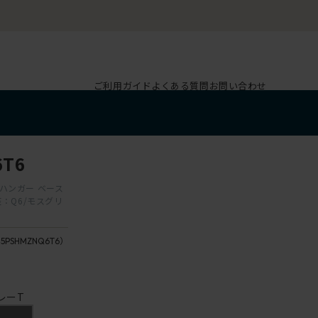
ご利用ガイド
よくある質問
お問い合わせ
T6
 ハンガー ベース
：Q6/モスグリ
5PSHMZNQ6T6）
レーT