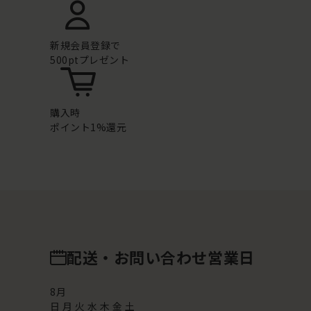
新規会員登録で
500ptプレゼント
購入時
ポイント1%還元
配送・お問い合わせ営業日
8
月
日
月
火
水
木
金
土