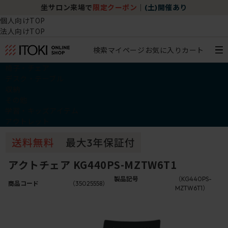
坐サロン来場で
限定クーポン
｜
(土)開催あり
個人向けTOP
法人向けTOP
検索
マイページ
お気に入り
カート
椅子・チェア
デスク・テーブル
収納
その他
学習・キッズアイテム
アウトレット
アクトチェア KG440PS-MZTW6T1
製品記号
（KG440PS-
商品コード
（35025558）
MZTW6T1）