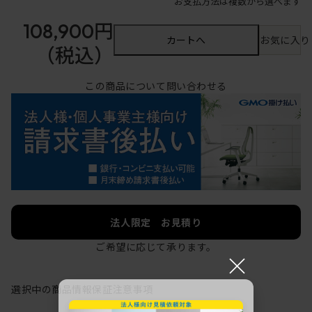
お支払方法は複数から選べます
108,900円
カートへ
お気に入り
（税込）
この商品について問い合わせる
法人限定 お見積り
ご希望に応じて承ります。
×
選択中の商品情報
保証
注意事項