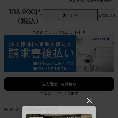
お支払方法は複数から選べます
108,900円
カートへ
お気に入り
（税込）
この商品について問い合わせる
法人限定 お見積り
ご希望に応じて承ります。
×
選択中の商品情報
保証
注意事項