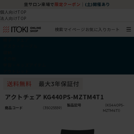
坐サロン来場で
限定クーポン
｜
(土)開催あり
個人向けTOP
法人向けTOP
検索
マイページ
お気に入り
カート
椅子・チェア
デスク・テーブル
収納
その他
学習・キッズアイテム
アウトレット
アクトチェア KG440PS-MZTM4T1
製品記号
（KG440PS-
商品コード
（35025559）
MZTM4T1）