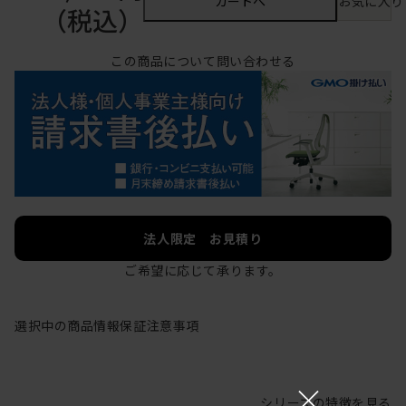
カートへ
お気に入り
（税込）
この商品について問い合わせる
法人限定 お見積り
ご希望に応じて承ります。
選択中の商品情報
保証
注意事項
×
シリーズの特徴を見る