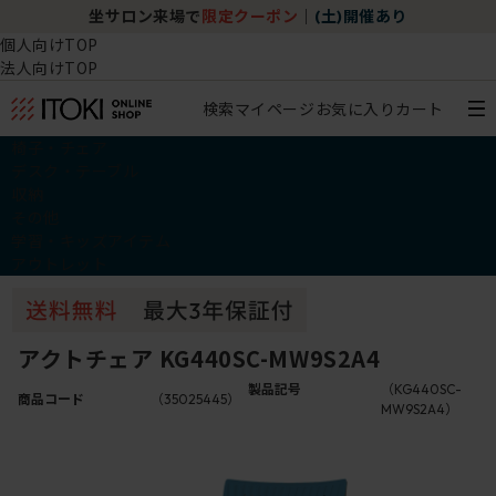
坐サロン来場で
限定クーポン
｜
(土)開催あり
個人向けTOP
法人向けTOP
検索
マイページ
お気に入り
カート
椅子・チェア
デスク・テーブル
収納
その他
学習・キッズアイテム
アウトレット
アクトチェア KG440SC-MW9S2A4
製品記号
（KG440SC-
商品コード
（35025445）
MW9S2A4）