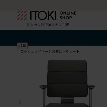
個人向けTOP
法人向けTOP
椅子・チェア
デスク・テーブル
収納
その他
学習・キッズ
検索
ログイン
マイページ
お気に入り
カート