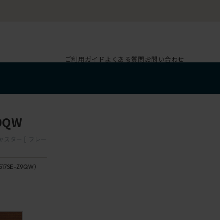
ご利用ガイド
よくある質問
お問い合わせ
9QW
ャスター [ フレー
517SE-Z9QW）