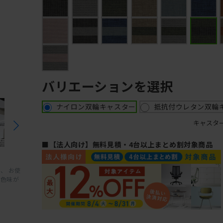
バリエーションを選択
ナイロン双輪キャスター
抵抗付ウレタン双輪
キャスタ
■【法人向け】無料見積・4台以上まとめ割対象商品
、 お使
と色味が