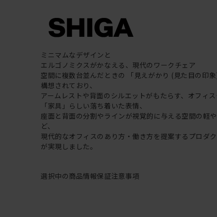
ミニマムなデザインと
エルゴノミクスがかなえる、現代のワークチェア
空間に複数台並んだときの 「見えがかり (見た目の印象
構想されており、
アームレストや背面のシルエットがもたらす、オフィス
「家具」らしい落ち着いた表情、
座面と背面の分割やラインが視覚的に与える空間の軽
ど、
現代的なオフィスのあり方・働き方を提案するプロダ
が実現しました。
選択中の商品情報
保証
注意事項