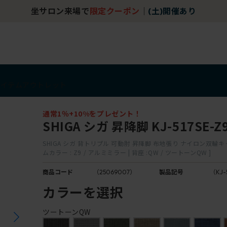
坐サロン来場で
限定クーポン
｜
(土)開催あり
アイテム
アウトレット
通常1％+10%をプレゼント！
SHIGA シガ 昇降脚 KJ-517SE-Z
SHIGA シガ 背トリプル 可動肘 昇降脚 布地張り ナイロン双輪キ
ムカラー : Z9 / アルミミラー | 背座 :QW / ツートーンQW ]
商品コード
（25069007）
製品記号
（KJ-
カラーを選択
ツートーンQW