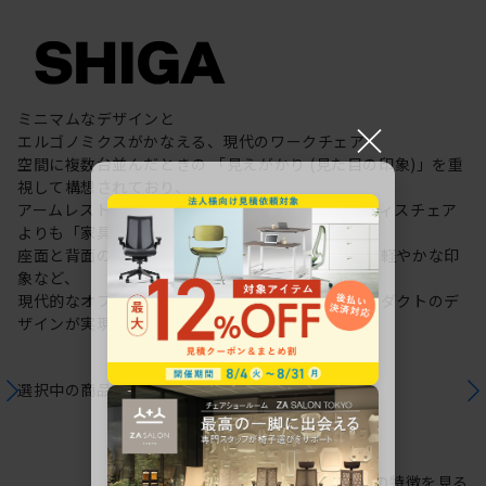
ミニマムなデザインと
×
エルゴノミクスがかなえる、現代のワークチェア
空間に複数台並んだときの 「見えがかり (見た目の印象)」を重
視して構想されており、
アームレストや背面のシルエットがもたらす、オフィスチェア
よりも「家具」らしい落ち着いた表情、
座面と背面の分割やラインが視覚的に与える空間の軽やかな印
象など、
現代的なオフィスのあり方・働き方を提案するプロダクトのデ
ザインが実現しました。
選択中の商品情報
保証
注意事項
シリーズの特徴を見る