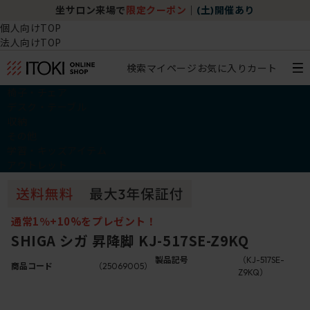
坐サロン来場で
限定クーポン
｜
(土)開催あり
個人向けTOP
法人向けTOP
検索
マイページ
お気に入り
カート
椅子・チェア
デスク・テーブル
収納
その他
学習・キッズアイテム
アウトレット
通常1％+10%をプレゼント！
SHIGA シガ 昇降脚 KJ-517SE-Z9KQ
製品記号
（KJ-517SE-
商品コード
（25069005）
Z9KQ）