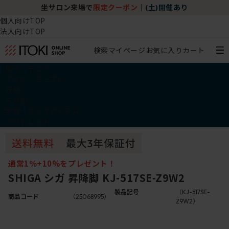
坐サロン来場で
限定クーポン
｜
(土)開催あり
個人向けTOP
法人向けTOP
検索
マイページ
お気に入り
カート
椅子・チェア
デスク・テーブル
収納
その他
学習・キッズアイテム
アウトレット
通常1％+10%をプレゼント！
SHIGA シガ 昇降脚 KJ-517SE-Z9W2
製品記号
（KJ-517SE-
商品コード
（25068995）
Z9W2）