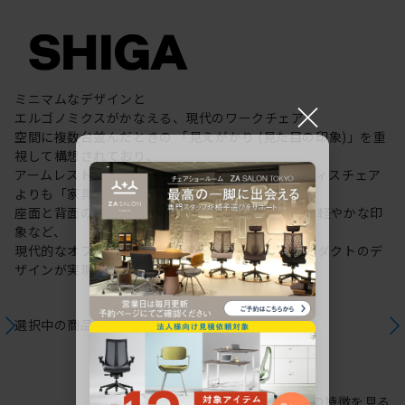
ミニマムなデザインと
×
エルゴノミクスがかなえる、現代のワークチェア
空間に複数台並んだときの 「見えがかり (見た目の印象)」を重
視して構想されており、
アームレストや背面のシルエットがもたらす、オフィスチェア
よりも「家具」らしい落ち着いた表情、
座面と背面の分割やラインが視覚的に与える空間の軽やかな印
象など、
現代的なオフィスのあり方・働き方を提案するプロダクトのデ
ザインが実現しました。
選択中の商品情報
保証
注意事項
シリーズの特徴を見る